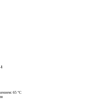
-1
жением: 65 °C
ля