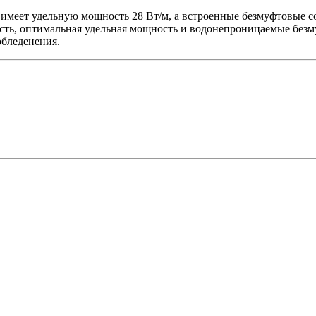
k имеет удельную мощность 28 Вт/м, а встроенные безмуфтовые
ость, оптимальная удельная мощность и водонепроницаемые без
обледенения.