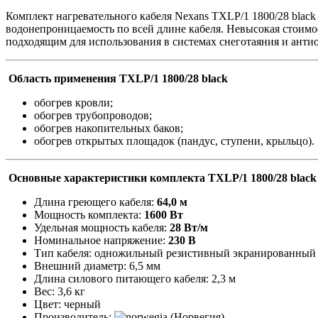
Комплект нагревательного кабеля Nexans TXLP/1 1800/28 blac
водонепроницаемость по всей длине кабеля. Невысокая стоим
подходящим для использования в системах снеготаяния и анти
Область применения TXLP/1 1800/28 black
обогрев кровли;
обогрев трубопроводов;
обогрев накопительных баков;
обогрев открытых площадок (пандус, ступени, крыльцо).
Основные характеристики комплекта TXLP/1 180
0/28 black
Длина греющего кабеля:
64,0
м
Мощность комплекта:
1600 Вт
Удельная мощность кабеля:
28 Вт/м
Номинальное напряжение:
230 В
Тип кабеля: одножильный резистивный экранированный
Внешний диаметр: 6,5 мм
Длина силового питающего кабеля: 2,3 м
Вес: 3,6 кг
Цвет: черный
Производитель:
(Норвегия)