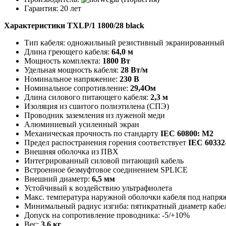
Гарантия: 20 лет
Характеристики TXLP/1 1800/28 black
Тип кабеля: одножильный резистивный экранированный
Длина греющего кабеля:
64,0 м
Мощность комплекта:
1800 Вт
Удельная мощность кабеля:
28 Вт/м
Номинальное напряжение:
230 В
Номинальное сопротивление:
29,4Ом
Длина силового питающего кабеля:
2,3 м
Изоляция из сшитого полиэтилена (СПЭ)
Проводник заземления из луженой меди
Алюминиевый усиленный экран
Механическая прочность по стандарту
IEC 60800: М2
Предел распостранения горения соответствует
IEC 60332
Внешняя оболочка из ПВХ
Интегрированный силовой питающий кабель
Встроенное безмуфтовое соединением SPLICE
Внешний диаметр:
6,5 мм
Устойчивый к воздействию ультрафиолета
Макс. температура наружной оболочки кабеля под напря
Минимальный радиус изгиба: пятикратный диаметр кабе
Допуск на сопротивление проводника: -5/+10%
Вес:
3,6 кг