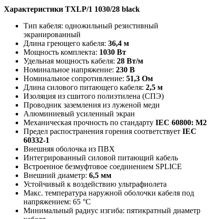
Характеристики TXLP/1 1030/28 black
Тип кабеля: одножильный резистивный
экранированный
Длина греющего кабеля:
36,4 м
Мощность комплекта:
1030 Вт
Удельная мощность кабеля:
28 Вт/м
Номинальное напряжение:
230 В
Номинальное сопротивление:
51,3 Ом
Длина силового питающего кабеля:
2,5 м
Изоляция из сшитого полиэтилена (СПЭ)
Проводник заземления из луженой меди
Алюминиевый усиленный экран
Механическая прочность по стандарту
IEC 60800: М2
Предел распостранения горения соответствует
IEC
60332-1
Внешняя оболочка из ПВХ
Интегрированный силовой питающий кабель
Встроенное безмуфтовое соединением SPLICE
Внешний диаметр:
6,5 мм
Устойчивый к воздействию ультрафиолета
Макс. температура наружной оболочки кабеля под
напряжением: 65 °C
Минимальный радиус изгиба: пятикратный диаметр