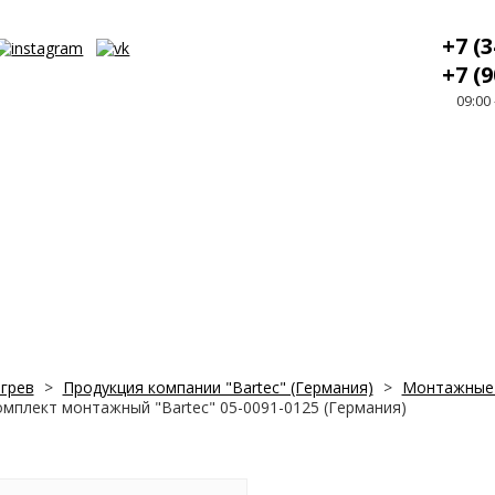
+7 (3
+7 (9
09:00
грев
>
Продукция компании "Bartec" (Германия)
>
Монтажные 
омплект монтажный "Bartec" 05-0091-0125 (Германия)