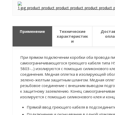
Применение
Технические
Достав
характеристик
опла
и
При прямом подключении коробки оба провода п
самоограничивающегося греющего кабеля типа HSB
5803-...) изолируются с помощью силиконового кл
соединения. Медная оплетка в изолирующей обо
зелено-желтым защитным шлангом. Медная оплет
резьбовое соединение с внешним выводом подг
к защитному заземлению. Конец самоограничива
изолируется с помощью силиконового клея и конц
Прямой ввод греющего кабеля в подсоединит
Подключение и оконцевание в одной упаковке