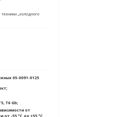
 техники „холодного
жных 05-0091-0125
кт;
 T5, T6 Gb;
зависимости от
от -55 °C до +55 °C