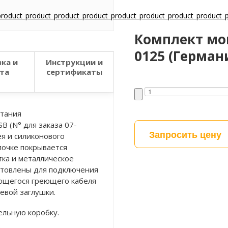
Комплект мон
0125 (Герман
ка и
Инструкции и
та
сертификаты
итания
 (N° для заказа 07-
Запросить цену
ея и силиконового
лочке покрывается
ка и металлическое
отовлены для подключения
ющегося греющего кабеля
евой заглушки.
ельную коробку.
.