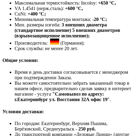
Максимальная термостойкость: Incoloy:
+650 °C,
VA 1.4541 (нерж.сталь):
+600 °C,
CuNi:
+400 °C;
Минимальная температура монтажа:
-20 °С;
Мин. размеры изгиба:
3 внешних диаметра
(стандартное исполнение) 5 внешних диаметров
(взрывозащищенное исполнение);
Производитель:
(Германия);
Срок службы: не менее 20 лет.
Общие условия:
Время и день доставки согласовывается с менеджером
при подтверждении Заказа.
Вы можете самостоятельно забрать заказанный товар в
нашем офисе, предварительно сделав заявку в интернет
магазине - услуга
"Самовывоз по адресу:
г.Екатеринбург ул. Восстания 32А офис 19
".
Условия доставки:
По городам: Екатеринбург, Верхняя Пышма,
Берёзовский, Среднеуральск -
250 руб.
До транспортной компании «Деловые Линии» (другие