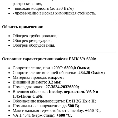
растрескивания,
- высокая мощность (до 230 Вт/м),
- чрезвычайно высокая химическая стойкость.
Область применения:
Обогрев трубопроводов;
Обогрев резервуаров;
Обогрев оборудования.
Основные характеристики кабеля EMK VA 6300
:
Сопротивление, при +20°C:
6300,0 Ом/км;
Сопротивление внешней оболочки:
284,20 Ом/км;
Материал провода:
нихром;
Внешний диаметр:
3,2 мм;
Номер для заказа:
27-3834-20326300;
Внешняя оболочка:
Incoloy, нерж.сталь VA No
1.4541или CuNi;
Обозначение взрывозащиты:
Ex II 2G Ex e II;
Номинальное напряжение:
до 500 В;
Максимальная термостойкость: Incoloy:
+650 °C,
VA 1.4541 (нерж.сталь):
+600 °C,