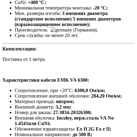
CuNi:
+400 °C;
Минимальная температура монтажа:
-20 °С;
Мин. размеры изгиба:
3 внешних диаметра
(стандартное исполнение) 5 внешних диаметров
(взрывозащищенное исполнение);
Производитель:
(Германия);
Срок службы: не менее 20 лет.
Комплектация:
Поставка от 1 метра.
Характеристики кабеля EMK VA 6300
:
Сопротивление, при +20°C:
6300,0 Ом/км;
Сопротивление внешней оболочки:
284,20 Ом/км;
Материал провода:
нихром;
Внешний диаметр:
3,2 мм;
Номер для заказа:
27-3834-20326300;
Внешняя оболочка:
Incoloy, нерж.сталь VA No
1.4541или CuNi;
Обозначение взрывозащиты:
Ex II 2G Ex e II;
Номинальное напряжение:
до 500 В;