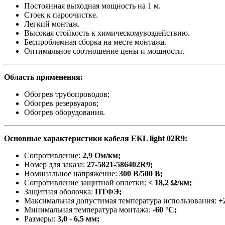
Постоянная выходная мощность на 1 м.
Стоек к пароочистке.
Легкий монтаж.
Высокая стойкость к химическомувоздействию.
Беспроблемная сборка на месте монтажа.
Оптимальное соотношение цены и мощности.
Область применения:
Обогрев трубопроводов;
Обогрев резервуаров;
Обогрев оборудования.
Основные характеристики кабеля EKL light 02R9
:
Сопротивление:
2,9 Ом/км;
Номер для заказа:
27-5821-586402R9
;
Номинальное напряжение:
300 В/500 В;
Сопротивление защитной оплетки:
< 18,2 Ω/км;
Защитная оболочка:
ПТФЭ;
Максимальная допустимая температура использования:
+2
Минимальная температура монтажа:
-60 °С;
Размеры:
3,0 - 6,5 мм;