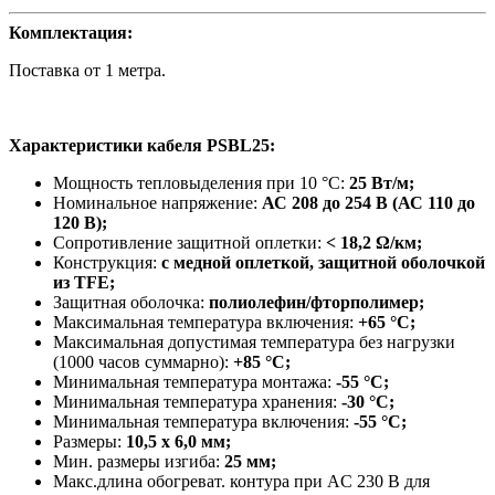
Комплектация:
Поставка от 1 метра.
Характеристики кабеля PSBL25
:
Мощность тепловыделения при 10 °C:
25 Вт/м;
Номинальное напряжение:
АС 208 до 254 В (АС 110 до
120 В);
Сопротивление защитной оплетки:
< 18,2 Ω/км;
Конструкция:
с медной оплеткой, защитной оболочкой
из TFE;
Защитная оболочка:
полиолефин/фторполимер;
Максимальная температура включения:
+65 °С;
Максимальная допустимая температура без нагрузки
(1000 часов суммарно):
+85 °C;
Минимальная температура монтажа:
-55 °С;
Минимальная температура хранения:
-30 °С;
Минимальная температура включения:
-55 °С;
Размеры:
10,5 x 6,0 мм;
Мин. размеры изгиба:
25 мм;
Макс.длина обогреват. контура при AC 230 В для