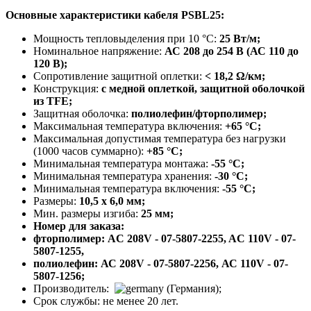
Основные характеристики кабеля PSBL25
:
Мощность тепловыделения при 10 °C:
25 Вт/м;
Номинальное напряжение:
АС 208 до 254 В (АС 110 до
120 В);
Сопротивление защитной оплетки:
< 18,2 Ω/км;
Конструкция:
с медной оплеткой, защитной оболочкой
из TFE;
Защитная оболочка:
полиолефин/фторполимер;
Максимальная температура включения:
+65 °С;
Максимальная допустимая температура без нагрузки
(1000 часов суммарно):
+85 °C;
Минимальная температура монтажа:
-55 °С;
Минимальная температура хранения:
-30 °С;
Минимальная температура включения:
-55 °С;
Размеры:
10,5 x 6,0 мм;
Мин. размеры изгиба:
25 мм;
Номер для заказа:
фторполимер: AC 208V - 07-5807-2255, AC 110V - 07-
5807-1255,
полиолефин: АС 208V - 07-5807-2256, АС 110V - 07-
5807-1256;
Производитель:
(Германия);
Срок службы: не менее 20 лет.