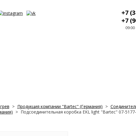
+7 (3
+7 (9
09:00
грев
>
Продукция компании "Bartec" (Германия)
>
Соединитель
мания)
>
Подсоединительная коробка EKL light "Bartec" 07-5177