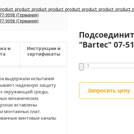
Подсоедините
"Bartec" 07-5
ка и
Инструкции и
та
сертификаты
ра выдержали испытания
азывают надежную защиту
Запросить цену
ях окружающей среды,
ьных механических
оронах вставлены
и монтажных плат.
ованные винтовые каналы