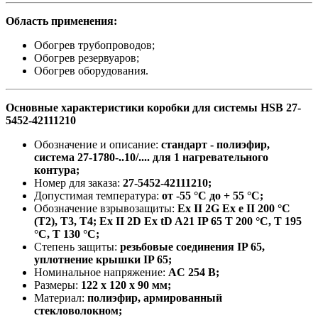
Область применения:
Обогрев трубопроводов;
Обогрев резервуаров;
Обогрев оборудования.
Основные характеристики коробки для системы HSB 27-
5452-42111210
Обозначение и описание:
стандарт - полиэфир,
система 27-1780-..10/.... для 1 нагревательного
контура;
Номер для заказа:
27-5452-42111210
;
Допустимая температура:
от -55 °C до + 55 °C;
Обозначение взрывозащиты:
Ex II 2G Ex e II 200 °C
(T2), T3, T4; Ex II 2D Ex tD A21 IP 65 T 200 °C, T 195
°C, T 130 °C;
Степень защиты:
резьбовые соединения IP 65,
уплотнение крышки IP 65;
Номинальное напряжение:
AC 254 В;
Размеры:
122 x 120 x 90 мм;
Материал:
полиэфир, армированный
стекловолокном;