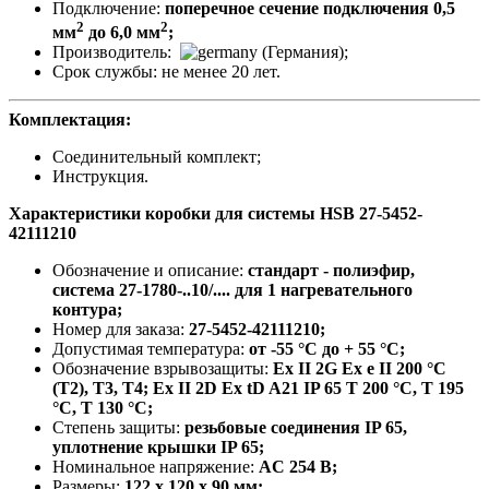
Подключение:
поперечное сечение подключения 0,5
2
2
мм
до 6,0 мм
;
Производитель:
(Германия);
Срок службы: не менее 20 лет.
Комплектация:
Соединительный комплект;
Инструкция.
Характеристики коробки для системы HSB 27-5452-
42111210
Обозначение и описание:
стандарт - полиэфир,
система 27-1780-..10/.... для 1 нагревательного
контура;
Номер для заказа:
27-5452-42111210
;
Допустимая температура:
от -55 °C до + 55 °C;
Обозначение взрывозащиты:
Ex II 2G Ex e II 200 °C
(T2), T3, T4; Ex II 2D Ex tD A21 IP 65 T 200 °C, T 195
°C, T 130 °C;
Степень защиты:
резьбовые соединения IP 65,
уплотнение крышки IP 65;
Номинальное напряжение:
AC 254 В;
Размеры:
122 x 120 x 90 мм;