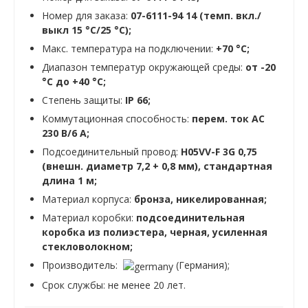
Номер для заказа:
07-6111-94 14 (темп. вкл./
выкл 15 °C/25 °C);
Макс. температура на подключении:
+70 °C;
Диапазон температур окружающей среды:
от -20
°C до +40 °C;
Степень защиты:
IP 66;
Коммутационная способность:
перем. ток AC
230 В/6 A;
Подсоединительный провод:
H05VV-F 3G 0,75
(внешн. диаметр 7,2 + 0,8 мм), стандартная
длина 1 м;
Материал корпуса:
бронза, никелированная;
Материал коробки:
подсоединительная
коробка из полиэстера, черная, усиленная
стекловолокном;
Производитель:
(Германия);
Срок службы: не менее 20 лет.