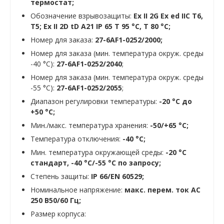
термостат;
Обозначение взрывозащиты:
Ex II 2G Ex ed IIC T6,
T5; Ex II 2D tD A21 IP 65 T 95 °C, T 80 °C;
Номер для заказа:
27-6AF1-0252/2000
;
Номер для заказа (мин. температура окруж. среды
-40 °C):
27-6AF1-0252/2040
;
Номер для заказа (мин. температура окруж. среды
-55 °C):
27-6AF1-0252/2055
;
Диапазон регулировки температуры:
-20 °C до
+50 °C;
Мин./макс. температура хранения:
-50/+65 °C;
Температура отключения:
-40 °C;
Мин. температура окружающей среды:
-20 °C
стандарт, -40 °C/-55 °C по запросу;
Степень защиты:
IP 66/EN 60529;
Номинальное напряжение:
макс. перем. ток AC
250 В50/60 Гц;
Размер корпуса: