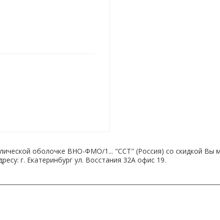
лической оболочке ВНО-ФМО/1... "ССТ" (Россия) со скидкой Вы
есу: г. Екатеринбург ул. Восстания 32А офис 19.