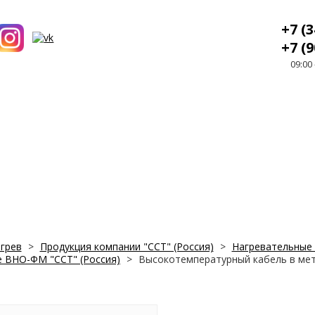
+7 (3
+7 (9
09:00
грев
>
Продукция компании "ССТ" (Россия)
>
Нагревательные 
 ВНО-ФМ "ССТ" (Россия)
>
Высокотемпературный кабель в мет