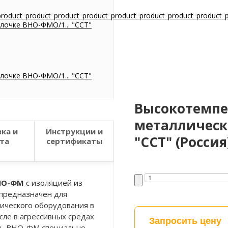
Высокотемпе
металлическ
ка и
Инструкции и
"ССТ" (Россия
та
сертификаты
НО-ФМ
с изоляцией из
 предназначен для
гического оборудования в
исле в агрессивных средах
Запросить цену
ель ВНО-ФМ специально