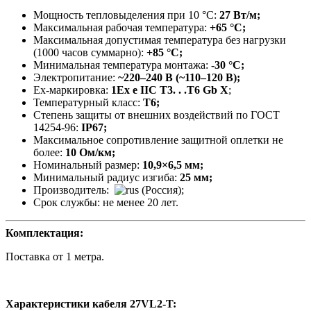
Мощность тепловыделения при 10 °C:
27 Вт/м;
Максимальная рабочая температура:
+65 °C;
Максимальная допустимая температура без нагрузки
(1000 часов суммарно):
+85 °C;
Минимальная температура монтажа:
-30 °С;
Электропитание:
~220–240 В (
~110–120 В
)
;
Ех-маркировка:
1Ех е IIС Т3. . .Т6 Gb X
;
Температурный класс:
Т6;
Степень защиты от внешних воздействий по ГОСТ
14254-96:
IP67;
Максимальное сопротивление защитной оплетки не
более:
10 Oм/км;
Номинальный размер:
10,9×6,5 мм;
Минимальный радиус изгиба:
25 мм;
Производитель:
(Россия);
Срок службы: не менее 20 лет.
Комплектация:
Поставка от 1 метра.
Характеристики кабеля 27VL2-T
: