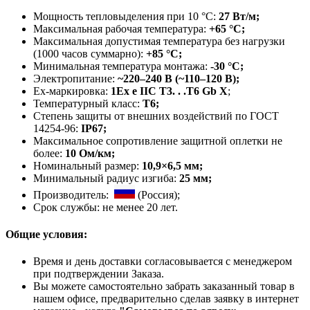
Мощность тепловыделения при 10 °C:
27 Вт/м;
Максимальная рабочая температура:
+65 °C;
Максимальная допустимая температура без нагрузки
(1000 часов суммарно):
+85 °C;
Минимальная температура монтажа:
-30 °С;
Электропитание:
~220–240 В (
~110–120 В
)
;
Ех-маркировка:
1Ех е IIС Т3. . .Т6 Gb X
;
Температурный класс:
Т6;
Степень защиты от внешних воздействий по ГОСТ
14254-96:
IP67;
Максимальное сопротивление защитной оплетки не
более:
10 Oм/км;
Номинальный размер:
10,9×6,5 мм;
Минимальный радиус изгиба:
25 мм;
Производитель:
(Россия);
Срок службы: не менее 20 лет.
Общие условия:
Время и день доставки согласовывается с менеджером
при подтверждении Заказа.
Вы можете самостоятельно забрать заказанный товар в
нашем офисе, предварительно сделав заявку в интернет