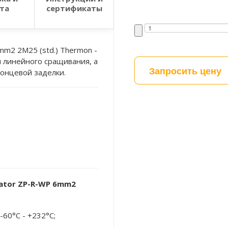
та
сертификаты
mm2 2M25 (std.) Thermon -
 линейного сращивания, а
Запросить цену
концевой заделки.
ator ZP-R-WP 6mm2
60°С - +232°С;