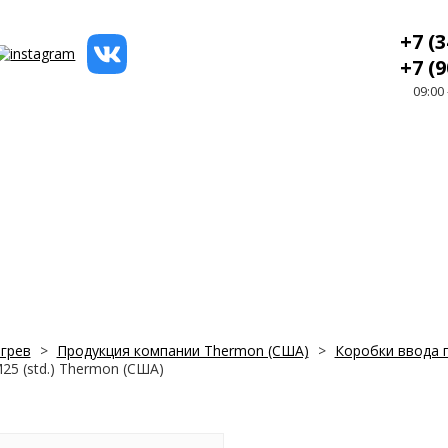
+7 (3
+7 (9
09:00
грев
>
Продукция компании Thermon (США)
>
Коробки ввода 
5 (std.) Thermon (США)