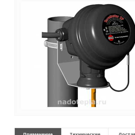
Применение
Технические
Достав