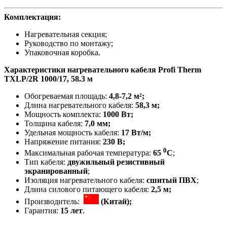
Комплектация:
Нагревательная секция;
Руководство по монтажу;
Упаковочная коробка.
Характеристики нагревательного кабеля Profi Therm
TXLP/2R 1000/17, 58.3 м
Обогреваемая площадь:
4,8-7,2 м²;
Длина нагревательного кабеля:
58,3 м;
Мощность комплекта:
1000 Вт;
Толщина кабеля:
7,0 мм;
Удельная мощность кабеля:
17 Вт/
м
;
Напряжение питания:
230 В;
0
Максимальная рабочая температура:
65
C
;
Тип кабеля:
двужильный резистивный
экранированный
;
Изоляция нагревательного кабеля:
сшитый ПВХ
;
Длина силового питающего кабеля:
2,5 м;
Производитель:
(Китай);
Гарантия:
15 лет
.