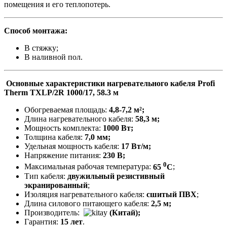
помещения и его теплопотерь.
Способ монтажа:
В стяжку;
В наливной пол.
Основные характеристики нагревательного кабеля Profi
Therm TXLP/2R 1000/17, 58.3 м
Обогреваемая площадь:
4,8-7,2 м²;
Длина нагревательного кабеля:
58,3 м;
Мощность комплекта:
1000 Вт;
Толщина кабеля:
7,0 мм;
Удельная мощность кабеля:
17 Вт/
м
;
Напряжение питания:
230 В;
0
Максимальная рабочая температура:
65
C
;
Тип кабеля:
двужильный резистивный
экранированный
;
Изоляция нагревательного кабеля:
сшитый ПВХ
;
Длина силового питающего кабеля:
2,5 м;
Производитель:
(Китай);
Гарантия:
15 лет
.