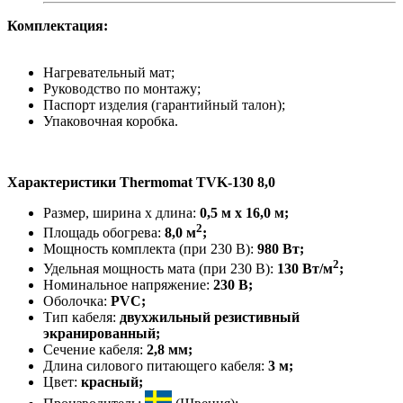
Комплектация:
Нагревательный мат;
Руководство по монтажу;
Паспорт изделия (гарантийный талон);
Упаковочная коробка.
Характеристики Thermomat TVK-130 8,0
Размер, ширина х длина:
0,5 м х 16,0 м;
2
Площадь обогрева:
8,0 м
;
Мощность комплекта (при 230 В):
980 Вт;
2
Удельная мощность мата (при 230 В):
130 Вт/м
;
Номинальное напряжение:
230 В;
Оболочка:
PVC;
Тип кабеля:
двухжильный резистивный
экранированный;
Сечение кабеля:
2,8 мм;
Длина силового питающего кабеля:
3 м;
Цвет:
красный;