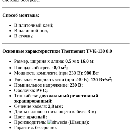
Способ монтажа:
В плиточный клей;
В наливной пол;
В стяжку.
Основные характеристики Thermomat TVK-130 8,0
Размер, ширина х длина:
0,5 м х 16,0 м;
2
Площадь обогрева:
8,0 м
;
Мощность комплекта (при 230 В):
980 Вт;
2
Удельная мощность мата (при 230 В):
130 Вт/м
;
Номинальное напряжение:
230 В;
Оболочка:
PVC;
Тип кабеля:
двухжильный резистивный
экранированный;
Сечение кабеля:
2,8 мм;
Длина силового питающего кабеля:
3 м;
Цвет:
красный;
Производитель:
(Швеция);
Гарантия: бессрочно.