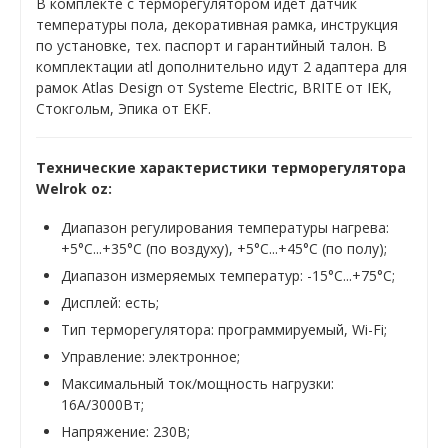
В комплекте с терморегулятором идёт датчик
температуры пола, декоративная рамка, инструкция
по установке, тех. паспорт и гарантийный талон. В
комплектации atl дополнительно идут 2 адаптера для
рамок Atlas Design от Systeme Electric, BRITE от IEK,
Стокгольм, Эпика от EKF.
Технические характеристики терморегулятора
Welrok oz:
Диапазон регулирования температуры нагрева:
+5°C...+35°C (по воздуху), +5°C...+45°C (по полу);
Диапазон измеряемых температур: -15°C...+75°C;
Дисплей: есть;
Тип терморегулятора: программируемый, Wi-Fi;
Управление: электронное;
Максимальный ток/мощность нагрузки:
16А/3000Вт;
Напряжение: 230В;