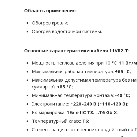
Область применения:
Обогрев кровли;
Обогрев водосточной системы.
Основные характеристики кабеля 11VR2-T
:
Мощность тепловыделения при 10 °C:
11 Вт/м
Максимальная рабочая температура:
+65 °C;
Максимальная допустимая температура без наг
суммарно):
+85 °C;
Минимальная температура монтажа:
-40 °С;
Электропитание:
~220–240 В (
~110–120 В
)
;
Ех-маркировка:
1Ех е IIС Т3. . .Т6 Gb X
;
Температурный класс:
Т6;
Степень защиты от внешних воздействий по 