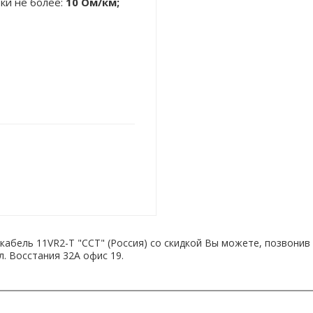
ки не более:
10 Oм/км;
кабель 11VR2-T "ССТ" (Россия) со скидкой Вы можете, позвони
л. Восстания 32А офис 19.