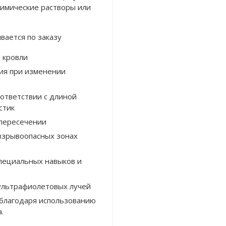
химические растворы или
вается по заказу
 кровли
ия при изменении
ответствии с длиной
стик
опересечении
взрывоопасных зонах
специальных навыков и
ультрафиолетовых лучей
 благодаря использованию
.