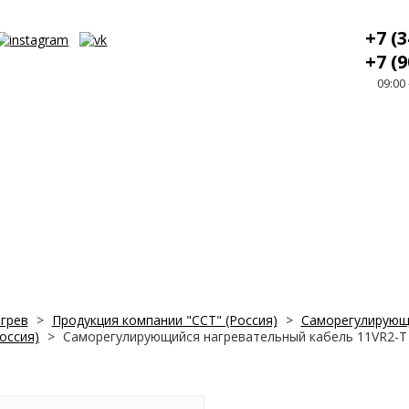
+7 (3
+7 (9
09:00
грев
>
Продукция компании "ССТ" (Россия)
>
Саморегулирующи
оссия)
>
Саморегулирующийся нагревательный кабель 11VR2-T 